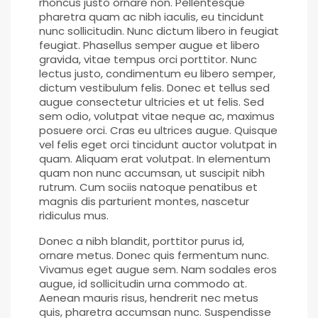
rhoncus justo ornare non. Pellentesque
pharetra quam ac nibh iaculis, eu tincidunt
nunc sollicitudin. Nunc dictum libero in feugiat
feugiat. Phasellus semper augue et libero
gravida, vitae tempus orci porttitor. Nunc
lectus justo, condimentum eu libero semper,
dictum vestibulum felis. Donec et tellus sed
augue consectetur ultricies et ut felis. Sed
sem odio, volutpat vitae neque ac, maximus
posuere orci. Cras eu ultrices augue. Quisque
vel felis eget orci tincidunt auctor volutpat in
quam. Aliquam erat volutpat. In elementum
quam non nunc accumsan, ut suscipit nibh
rutrum. Cum sociis natoque penatibus et
magnis dis parturient montes, nascetur
ridiculus mus.
Donec a nibh blandit, porttitor purus id,
ornare metus. Donec quis fermentum nunc.
Vivamus eget augue sem. Nam sodales eros
augue, id sollicitudin urna commodo at.
Aenean mauris risus, hendrerit nec metus
quis, pharetra accumsan nunc. Suspendisse