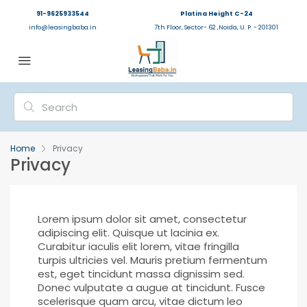
91-9625933544
Platina Height C-24
info@leasingbaba.in
7th Floor, Sector- 62 ,Noida, U. P. - 201301
Home
Privacy
Privacy
Lorem ipsum dolor sit amet, consectetur
adipiscing elit. Quisque ut lacinia ex.
Curabitur iaculis elit lorem, vitae fringilla
turpis ultricies vel. Mauris pretium fermentum
est, eget tincidunt massa dignissim sed.
Donec vulputate a augue at tincidunt. Fusce
scelerisque quam arcu, vitae dictum leo