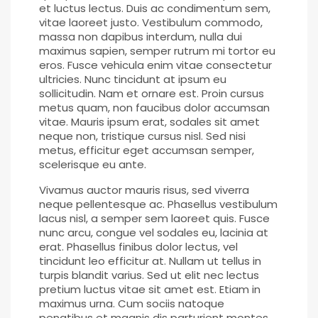
et luctus lectus. Duis ac condimentum sem,
vitae laoreet justo. Vestibulum commodo,
massa non dapibus interdum, nulla dui
maximus sapien, semper rutrum mi tortor eu
eros. Fusce vehicula enim vitae consectetur
ultricies. Nunc tincidunt at ipsum eu
sollicitudin. Nam et ornare est. Proin cursus
metus quam, non faucibus dolor accumsan
vitae. Mauris ipsum erat, sodales sit amet
neque non, tristique cursus nisl. Sed nisi
metus, efficitur eget accumsan semper,
scelerisque eu ante.
Vivamus auctor mauris risus, sed viverra
neque pellentesque ac. Phasellus vestibulum
lacus nisl, a semper sem laoreet quis. Fusce
nunc arcu, congue vel sodales eu, lacinia at
erat. Phasellus finibus dolor lectus, vel
tincidunt leo efficitur at. Nullam ut tellus in
turpis blandit varius. Sed ut elit nec lectus
pretium luctus vitae sit amet est. Etiam in
maximus urna. Cum sociis natoque
penatibus et magnis dis parturient montes,