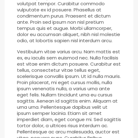
volutpat tempor. Curabitur commodo
vulputate ex id posuere. Phasellus at
condimentum purus. Praesent et dictum
ante. Proin sed ipsum non nisl pretium
tempus quis et augue. Morbi ullamcorper,
dolor eu accumsan aliquet, nibh nisl molestie
odio, at lobortis sapien nisl interdum arcu.
Vestibulum vitae varius arcu. Nam mattis est
ex, eu iaculis sem euismod nec. Nulla facilisis
est vitae enim dictum posuere. Curabitur est
tellus, consectetur vitae tellus eget,
scelerisque convallis ipsum. Ut id nulla mauris.
Proin placerat, mi eget cursus mollis, nulla
ipsum venenatis nulla, a varius urna ante
eget felis. Nullam tincidunt urna eu cursus
sagittis. Aenean id sagittis enim. Aliquam at
urna urna. Pellentesque dapibus velit ut
ipsum semper lacinia. Etiam sit amet
imperdiet diam, eget congue mi. Sed sagittis
tortor dolor, a ultrices risus interdum ac.
Pellentesque ac arcu malesuada, auctor est
vitae, posuere nunc. Curabitur finibus